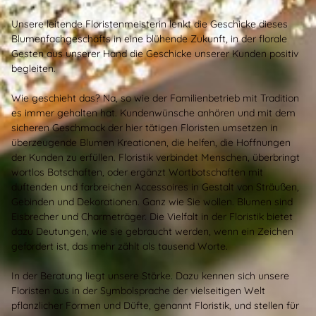
Unsere leitende Floristenmeisterin lenkt die Geschicke dieses
Blumenfachgeschäfts in eine blühende Zukunft, in der florale
Gesten aus unserer Hand die Geschicke unserer Kunden positiv
begleiten.
Wie geschieht das? Na, so wie der Familienbetrieb mit Tradition
es immer gehalten hat. Kundenwünsche anhören und mit dem
sicheren Geschmack der hier tätigen Floristen umsetzen in
überzeugende Blumen Kreationen, die helfen, die Hoffnungen
der Kunden zu erfüllen. Floristik verbindet Menschen, überbringt
wortlos Botschaften, oder ergänzt Wortbotschaften mit
duftenden und farbreichen Accessoires in Gestalt von Sträußen,
Gebinden und Dekorationen. Ganz wie Sie wollen. Blumen sind
Eisbrecher und Charmeträger. Die Vielfalt in der Floristik bietet
dazu Deutungen, wie sie gebraucht werden, wenn ein Zeichen
gefordert ist, das mehr zählt als tausend Worte.
In der Beratung liegt unsere Stärke. Dazu kennen sich unsere
Floristen aus in der Symbolsprache der vielseitigen Welt
pflanzlicher Formen und Düfte, genannt Floristik, und stellen für