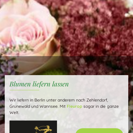
Familienbetrieb 3. Generation
Qualifiziertes Personal Floristen & Floristenmeisterin
Positiver Bekanntheitsgrad in Zehlendorf & Umgebung
Kundenwünsche werden immer stets von uns erfüllt
Unmögliches machen wir sofort - Wunder dauern etwas
länger
Blumen liefern lassen
Wir liefern in Berlin unter anderem nach Zehlendorf,
Grunewald und Wannsee. Mit
Fleurop
sogar in die ganze
Welt.