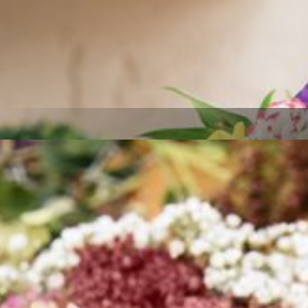
Zur
Trauerfloristik
Unsere Sträuße für jeden Anlass
Zur
Sträuße für jeden Anlass