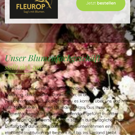
Jetzt
bestellen
Unser Blumenfachgeschäft
stellt sich vor
Die freundliche Geste, das offene Willkommen, die zarte
Erklärung, das herzliche Dankeschön; all das
zwischenmenschlich Bedeutsame - es kommt über uns und mit
uns. Mit unseren Blumen für jeden Anlass, aus Ihrem
Blumenfachgeschäft in Berlin-Zehlendorf, geführt in dritter
Generation. Qualifizierte Floristen sorgen durch tägliche kreative
Detailarbeit dafür, dass das Traditionsunternehmen eine
etablierte Institution mit bestem Ruf bis ins Umland bleibt.