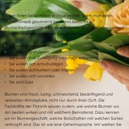
Wenn Ihnen keine Million Anlässe einfällt, wann man einen
Blumenstrauß gewinnend einsetzen kann, Ihr
Blumenfachgeschäft weiß zwei Millionen Gründe! Stellvertretend
für viele eine kleine Liste an Gelegenheiten:
Sie wollen sich bedanken
Sie wollen gratulieren
Sie wollen Ihre Zuneigung oder mehr erklären
Sie wollen sich entschuldigen
Sie wollen aufmuntern oder trösten
Sie wollen sich vorstellen
Sie sind Gast
Blumen sind frisch, lustig, schmeichelnd, besänftigend und
verbreiten Atmosphäre, nicht nur durch ihren Duft. Die
Fachkräfte der Floristik wissen zudem, wie welche Blumen wo
am besten wirken und mit welchem Beimaterial. Dazu kennen
wir im Blumengeschäft, welche Botschaften mit welchen Sorten
verknüpft sind. Das ist wie eine Geheimsprache. Wir weihen Sie