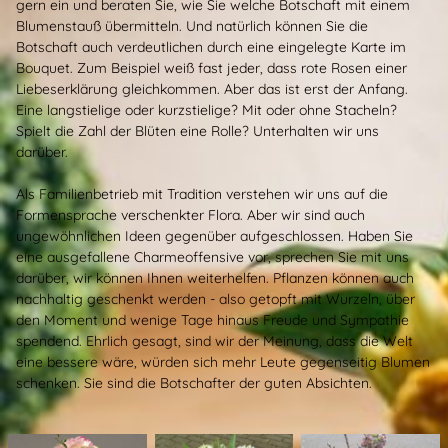
gern ein und beraten Sie, wie Sie welche Botschaft mit einem
Blumenstauß übermitteln. Und natürlich können Sie die
Botschaft auch verdeutlichen durch eine eingelegte Karte im
Bouquet. Zum Beispiel weiß fast jeder, dass rote Rosen einer
Liebeserklärung gleichkommen. Aber das ist erst der Anfang.
Eine langstielige oder kurzstielige? Mit oder ohne Stacheln?
Spielt die Zahl der Blüten eine Rolle? Unterhalten wir uns
darüber.
Als Familienbetrieb mit Tradition verstehen wir uns auf die
Formensprache verschenkter Flora. Aber wir sind auch
ungewöhnlichen Ideen gegenüber aufgeschlossen. Haben Sie
eine ausgefallene Charmeoffensive vor, sprechen Sie mit uns
darüber, wir können Ihnen weiterhelfen. Pflanzen können auch
nachhaltig geschenkt werden - also getopft mit Wurzeln, über
den Moment und wenige Tage hinaus Freude und Sympathie
spendend. Ehrlich gesagt, sind wir der Meinung, dass die Welt
eine bessere wäre, würden sich mehr Leute gegenseitig Blumen
schenken. Sie sind die Botschafter der guten Absichten.